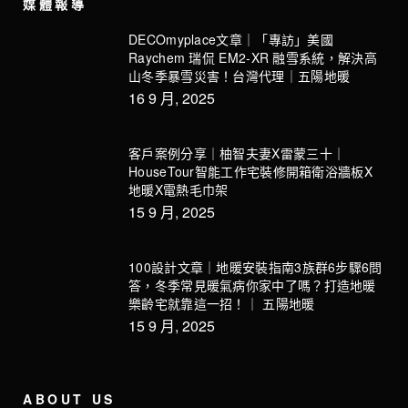
媒體報導
DECOmyplace文章｜「專訪」美國
Raychem 瑞侃 EM2-XR 融雪系統，解決高
山冬季暴雪災害！台灣代理｜五陽地暖
16 9 月, 2025
客戶案例分享｜柚智夫妻X雷蒙三十｜
HouseTour智能工作宅裝修開箱衛浴牆板X
地暖X電熱毛巾架
15 9 月, 2025
100設計文章｜地暖安裝指南3族群6步驟6問
答，冬季常見暖氣病你家中了嗎？打造地暖
樂齡宅就靠這一招！｜ 五陽地暖
15 9 月, 2025
ABOUT US