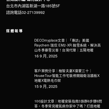
台北市內湖區新湖一路185號5F
諮詢電話02-27139992
媒體報導
DECOmyplace文章｜「專訪」美國
Raychem 瑞侃 EM2-XR 融雪系統，解決高
山冬季暴雪災害！台灣代理｜五陽地暖
16 9 月, 2025
客戶案例分享｜柚智夫妻X雷蒙三十｜
HouseTour智能工作宅裝修開箱衛浴牆板X
地暖X電熱毛巾架
15 9 月, 2025
100設計文章｜地暖安裝指南3族群6步驟6問
答，冬季常見暖氣病你家中了嗎？打造地暖