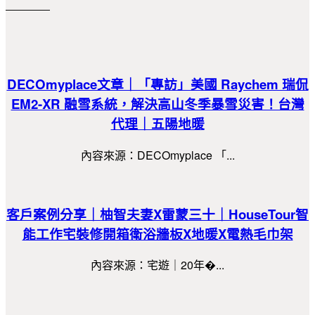
DECOmyplace文章｜「專訪」美國 Raychem 瑞侃
EM2-XR 融雪系統，解決高山冬季暴雪災害！台灣
代理｜五陽地暖
內容來源：DECOmyplace 「...
客戶案例分享｜柚智夫妻X雷蒙三十｜HouseTour智
能工作宅裝修開箱衛浴牆板X地暖X電熱毛巾架
內容來源：宅遊｜20年�...