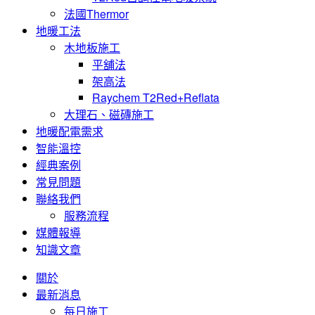
法國Thermor
地暖工法
木地板施工
平舖法
架高法
Raychem T2Red+Reflata
大理石、磁磚施工
地暖配電需求
智能溫控
經典案例
常見問題
聯絡我們
服務流程
媒體報導
知識文章
關於
最新消息
每日施工