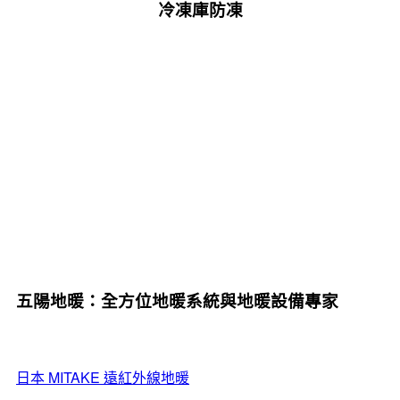
冷凍庫防凍
五陽地暖：全方位地暖系統與地暖設備專家
日本 MITAKE 遠紅外線地暖
系統介紹
採用先進的 PTC 自動控溫技術，兼具節能與安全性能，是