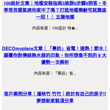
100設計文章｜地暖安裝指南3族群6步驟6問答，冬
季常見暖氣病你家中了嗎？打造地暖樂齡宅就靠這
一招！｜ 五陽地暖
內容來源：100設計 地�...
DECOmyplace文章｜「專訪」省電！速熱！節水！
顛覆你對傳統熱水器的印象，你所想像不到的 8 大
優勢ㄧ次解析
內容來源：「專訪」省...
客戶案例分享｜潘映竹 竹竹｜終於有自己的房子!!
夢想新家裝潢分享