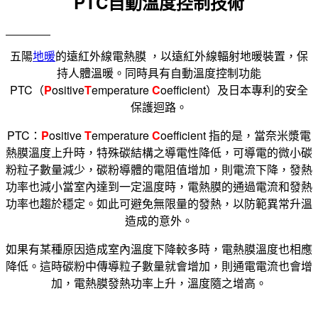
PTC自動溫度控制技術
五陽
地暖
的遠紅外線電熱膜 ，以遠紅外線輻射地暖裝置，保
持人體溫暖。同時具有自動溫度控制功能
PTC（
P
ositive
T
emperature
C
oefficient）及日本專利的安全
保護迴路。
PTC：
P
ositive
T
emperature
C
oefficient 指的是，當奈米漿電
熱膜溫度上升時，特殊碳結構之導電性降低，可導電的微小碳
粉粒子數量減少，碳粉導體的電阻值增加，則電流下降，發熱
功率也減小當室內達到一定溫度時，電熱膜的通過電流和發熱
功率也趨於穩定。如此可避免無限量的發熱，以防範異常升溫
造成的意外。
如果有某種原因造成室內溫度下降較多時，電熱膜溫度也相應
降低。這時碳粉中傳導粒子數量就會增加，則通電電流也會增
加，電熱膜發熱功率上升，溫度隨之增高。