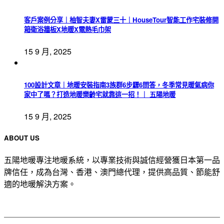
客戶案例分享｜柚智夫妻X雷蒙三十｜HouseTour智能工作宅裝修開
箱衛浴牆板X地暖X電熱毛巾架
15 9 月, 2025
100設計文章｜地暖安裝指南3族群6步驟6問答，冬季常見暖氣病你
家中了嗎？打造地暖樂齡宅就靠這一招！｜ 五陽地暖
15 9 月, 2025
ABOUT US
五陽地暖專注地暖系統，以專業技術與誠信經營獲日本第一品
牌信任，成為台灣、香港、澳門總代理，提供高品質、節能舒
適的地暖解決方案。