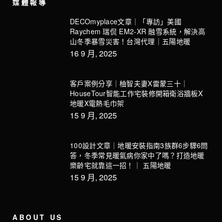
媒體報導
DECOmyplace文章｜「專訪」美國
Raychem 瑞侃 EM2-XR 融雪系統，解決高
山冬季暴雪災害！台灣代理｜五陽地暖
16 9 月, 2025
客戶案例分享｜柚智夫妻X雷蒙三十｜
HouseTour智能工作宅裝修開箱衛浴牆板X
地暖X電熱毛巾架
15 9 月, 2025
100設計文章｜地暖安裝指南3族群6步驟6問
答，冬季常見暖氣病你家中了嗎？打造地暖
樂齡宅就靠這一招！｜ 五陽地暖
15 9 月, 2025
ABOUT US