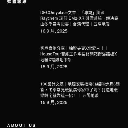
媒體報導
DECOmyplace文章｜「專訪」美國
Raychem 瑞侃 EM2-XR 融雪系統，解決高
山冬季暴雪災害！台灣代理｜五陽地暖
16 9 月, 2025
客戶案例分享｜柚智夫妻X雷蒙三十｜
HouseTour智能工作宅裝修開箱衛浴牆板X
地暖X電熱毛巾架
15 9 月, 2025
100設計文章｜地暖安裝指南3族群6步驟6問
答，冬季常見暖氣病你家中了嗎？打造地暖
樂齡宅就靠這一招！｜ 五陽地暖
15 9 月, 2025
ABOUT US