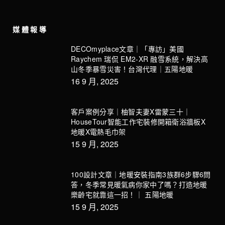
媒體報導
DECOmyplace文章｜「專訪」美國
Raychem 瑞侃 EM2-XR 融雪系統，解決高
山冬季暴雪災害！台灣代理｜五陽地暖
16 9 月, 2025
客戶案例分享｜柚智夫妻X雷蒙三十｜
HouseTour智能工作宅裝修開箱衛浴牆板X
地暖X電熱毛巾架
15 9 月, 2025
100設計文章｜地暖安裝指南3族群6步驟6問
答，冬季常見暖氣病你家中了嗎？打造地暖
樂齡宅就靠這一招！｜ 五陽地暖
15 9 月, 2025