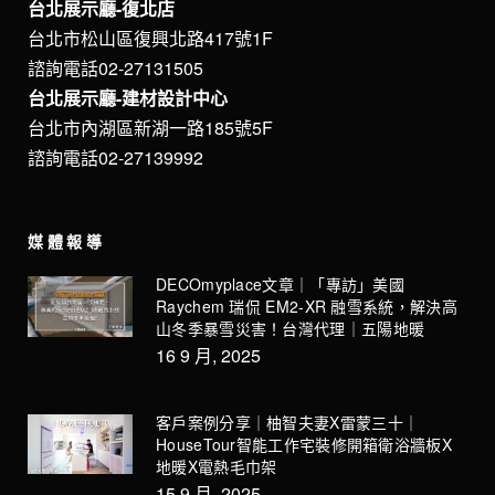
台北展示廳-復北店
台北市松山區復興北路417號1F
諮詢電話02-27131505
台北展示廳-建材設計中心
台北市內湖區新湖一路185號5F
諮詢電話02-27139992
媒體報導
DECOmyplace文章｜「專訪」美國
Raychem 瑞侃 EM2-XR 融雪系統，解決高
山冬季暴雪災害！台灣代理｜五陽地暖
16 9 月, 2025
客戶案例分享｜柚智夫妻X雷蒙三十｜
HouseTour智能工作宅裝修開箱衛浴牆板X
地暖X電熱毛巾架
15 9 月, 2025