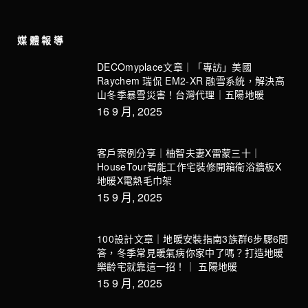
媒體報導
DECOmyplace文章｜「專訪」美國
Raychem 瑞侃 EM2-XR 融雪系統，解決高
山冬季暴雪災害！台灣代理｜五陽地暖
16 9 月, 2025
客戶案例分享｜柚智夫妻X雷蒙三十｜
HouseTour智能工作宅裝修開箱衛浴牆板X
地暖X電熱毛巾架
15 9 月, 2025
100設計文章｜地暖安裝指南3族群6步驟6問
答，冬季常見暖氣病你家中了嗎？打造地暖
樂齡宅就靠這一招！｜ 五陽地暖
15 9 月, 2025