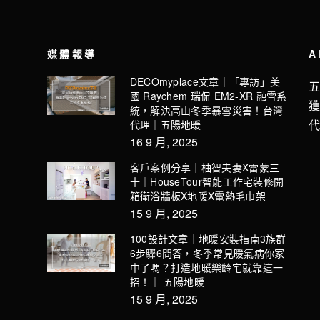
媒體報導
A
DECOmyplace文章｜「專訪」美
國 Raychem 瑞侃 EM2-XR 融雪系
統，解決高山冬季暴雪災害！台灣
代理｜五陽地暖
16 9 月, 2025
客戶案例分享｜柚智夫妻X雷蒙三
十｜HouseTour智能工作宅裝修開
箱衛浴牆板X地暖X電熱毛巾架
15 9 月, 2025
100設計文章｜地暖安裝指南3族群
6步驟6問答，冬季常見暖氣病你家
中了嗎？打造地暖樂齡宅就靠這一
招！｜ 五陽地暖
15 9 月, 2025