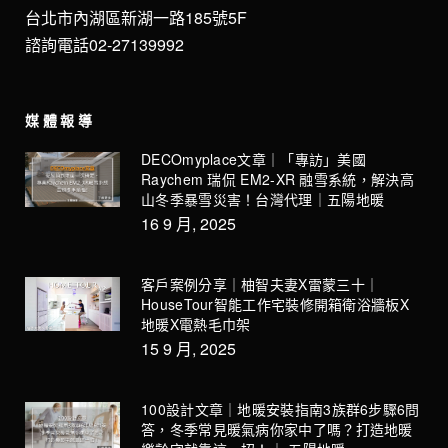
台北市內湖區新湖一路185號5F
諮詢電話02-27139992
媒體報導
DECOmyplace文章｜「專訪」美國
Raychem 瑞侃 EM2-XR 融雪系統，解決高
山冬季暴雪災害！台灣代理｜五陽地暖
16 9 月, 2025
客戶案例分享｜柚智夫妻X雷蒙三十｜
HouseTour智能工作宅裝修開箱衛浴牆板X
地暖X電熱毛巾架
15 9 月, 2025
100設計文章｜地暖安裝指南3族群6步驟6問
答，冬季常見暖氣病你家中了嗎？打造地暖