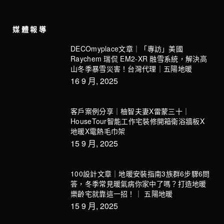
媒體報導
DECOmyplace文章｜「專訪」美國
Raychem 瑞侃 EM2-XR 融雪系統，解決高
山冬季暴雪災害！台灣代理｜五陽地暖
16 9 月, 2025
客戶案例分享｜柚智夫妻X雷蒙三十｜
HouseTour智能工作宅裝修開箱衛浴牆板X
地暖X電熱毛巾架
15 9 月, 2025
100設計文章｜地暖安裝指南3族群6步驟6問
答，冬季常見暖氣病你家中了嗎？打造地暖
樂齡宅就靠這一招！｜ 五陽地暖
15 9 月, 2025