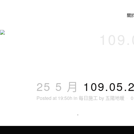
關
109
25 5 月
109.0
Posted at 19:50h
in
每日施工
by
五陽地暖
0