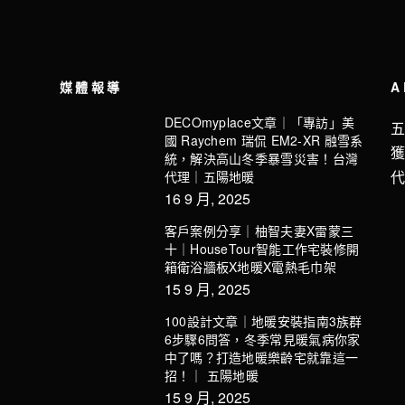
媒體報導
A
DECOmyplace文章｜「專訪」美
國 Raychem 瑞侃 EM2-XR 融雪系
統，解決高山冬季暴雪災害！台灣
代理｜五陽地暖
16 9 月, 2025
客戶案例分享｜柚智夫妻X雷蒙三
十｜HouseTour智能工作宅裝修開
箱衛浴牆板X地暖X電熱毛巾架
15 9 月, 2025
100設計文章｜地暖安裝指南3族群
6步驟6問答，冬季常見暖氣病你家
中了嗎？打造地暖樂齡宅就靠這一
招！｜ 五陽地暖
15 9 月, 2025