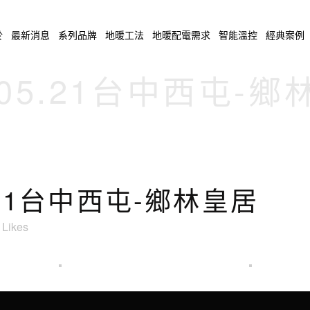
於
最新消息
系列品牌
地暖工法
地暖配電需求
智能溫控
經典案例
.05.21台中西屯-
5.21台中西屯-鄉林皇居
Likes