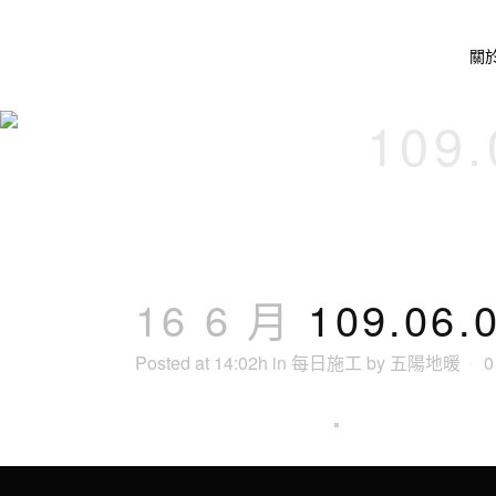
關
109
16 6 月
109.0
Posted at 14:02h
in
每日施工
by
五陽地暖
0