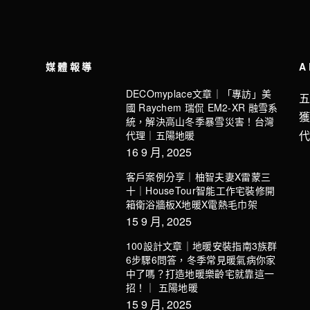
媒體報導
A
DECOmyplace文章｜「專訪」美
國 Raychem 瑞侃 EM2-XR 融雪系
統，解決高山冬季暴雪災害！台灣
代理｜五陽地暖
16 9 月, 2025
客戶案例分享｜柚智夫妻X雷蒙三
十｜HouseTour智能工作宅裝修開
箱衛浴牆板X地暖X電熱毛巾架
15 9 月, 2025
100設計文章｜地暖安裝指南3族群
6步驟6問答，冬季常見暖氣病你家
中了嗎？打造地暖樂齡宅就靠這一
招！｜ 五陽地暖
15 9 月, 2025