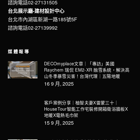
諮詢電話02-27131505
台北展示廳-建材設計中心
台北市內湖區新湖一路185號5F
諮詢電話02-27139992
媒體報導
DECOmyplace文章｜「專訪」美國
Raychem 瑞侃 EM2-XR 融雪系統，解決高
山冬季暴雪災害！台灣代理｜五陽地暖
16 9 月, 2025
客戶案例分享｜柚智夫妻X雷蒙三十｜
HouseTour智能工作宅裝修開箱衛浴牆板X
地暖X電熱毛巾架
15 9 月, 2025