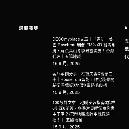
媒體報導
A
DECOmyplace文章｜「專訪」美
國 Raychem 瑞侃 EM2-XR 融雪系
統，解決高山冬季暴雪災害！台灣
代理｜五陽地暖
16 9 月, 2025
客戶案例分享｜柚智夫妻X雷蒙三
十｜HouseTour智能工作宅裝修開
箱衛浴牆板X地暖X電熱毛巾架
15 9 月, 2025
100設計文章｜地暖安裝指南3族群
6步驟6問答，冬季常見暖氣病你家
中了嗎？打造地暖樂齡宅就靠這一
招！｜ 五陽地暖
15 9 月, 2025