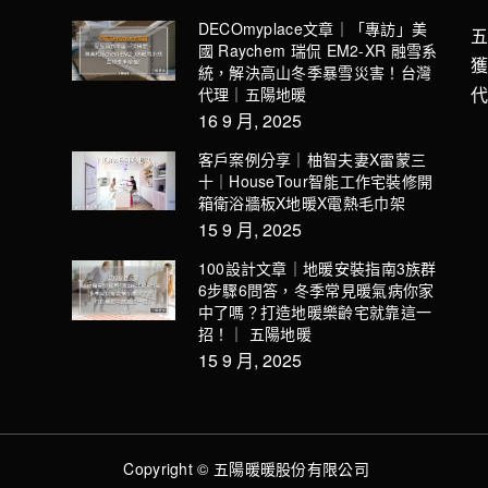
DECOmyplace文章｜「專訪」美
國 Raychem 瑞侃 EM2-XR 融雪系
統，解決高山冬季暴雪災害！台灣
代理｜五陽地暖
16 9 月, 2025
客戶案例分享｜柚智夫妻X雷蒙三
十｜HouseTour智能工作宅裝修開
箱衛浴牆板X地暖X電熱毛巾架
15 9 月, 2025
100設計文章｜地暖安裝指南3族群
6步驟6問答，冬季常見暖氣病你家
中了嗎？打造地暖樂齡宅就靠這一
招！｜ 五陽地暖
15 9 月, 2025
Copyright © 五陽暖暖股份有限公司