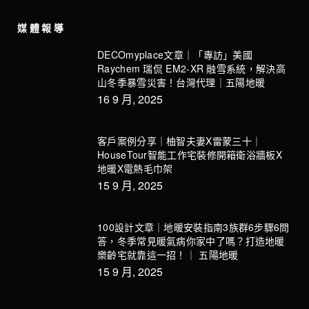
媒體報導
DECOmyplace文章｜「專訪」美國
Raychem 瑞侃 EM2-XR 融雪系統，解決高
山冬季暴雪災害！台灣代理｜五陽地暖
16 9 月, 2025
客戶案例分享｜柚智夫妻X雷蒙三十｜
HouseTour智能工作宅裝修開箱衛浴牆板X
地暖X電熱毛巾架
15 9 月, 2025
100設計文章｜地暖安裝指南3族群6步驟6問
答，冬季常見暖氣病你家中了嗎？打造地暖
樂齡宅就靠這一招！｜ 五陽地暖
15 9 月, 2025