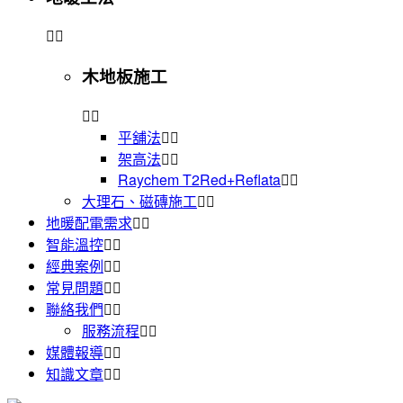
木地板施工
平舖法
架高法
Raychem T2Red+Reflata
大理石、磁磚施工
地暖配電需求
智能溫控
經典案例
常見問題
聯絡我們
服務流程
媒體報導
知識文章