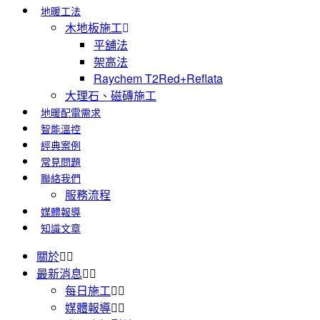
地暖工法
木地板施工
平舖法
架高法
Raychem T2Red+Reflata
大理石、磁磚施工
地暖配電需求
智能溫控
經典案例
常見問題
聯絡我們
服務流程
媒體報導
知識文章
關於
最新消息
每日施工
媒體報導