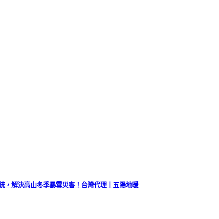
R 融雪系統，解決高山冬季暴雪災害！台灣代理｜五陽地暖