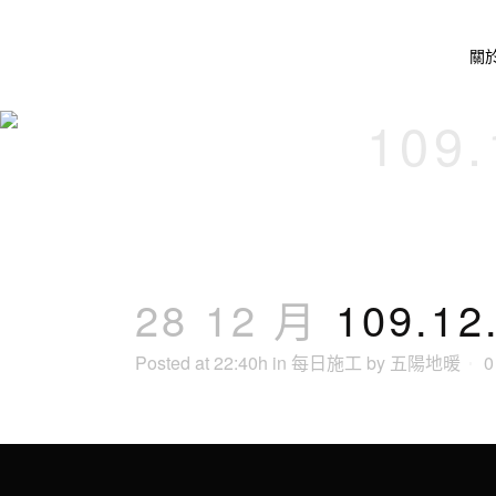
關
109
28 12 月
109.1
Posted at 22:40h
in
每日施工
by
五陽地暖
0