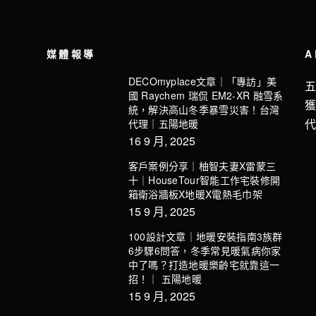
媒體報導
A
DECOmyplace文章｜「專訪」美
國 Raychem 瑞侃 EM2-XR 融雪系
統，解決高山冬季暴雪災害！台灣
代理｜五陽地暖
16 9 月, 2025
客戶案例分享｜柚智夫妻X雷蒙三
十｜HouseTour智能工作宅裝修開
箱衛浴牆板X地暖X電熱毛巾架
15 9 月, 2025
100設計文章｜地暖安裝指南3族群
6步驟6問答，冬季常見暖氣病你家
中了嗎？打造地暖樂齡宅就靠這一
招！｜ 五陽地暖
15 9 月, 2025