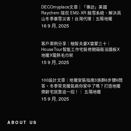
DECOmyplace文章｜「專訪」美國
Raychem 瑞侃 EM2-XR 融雪系統，解決高
山冬季暴雪災害！台灣代理｜五陽地暖
16 9 月, 2025
客戶案例分享｜柚智夫妻X雷蒙三十｜
HouseTour智能工作宅裝修開箱衛浴牆板X
地暖X電熱毛巾架
15 9 月, 2025
100設計文章｜地暖安裝指南3族群6步驟6問
答，冬季常見暖氣病你家中了嗎？打造地暖
樂齡宅就靠這一招！｜ 五陽地暖
15 9 月, 2025
ABOUT US