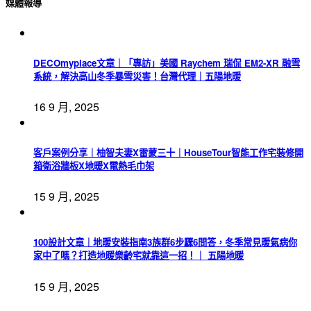
媒體報導
DECOmyplace文章｜「專訪」美國 Raychem 瑞侃 EM2-XR 融雪
系統，解決高山冬季暴雪災害！台灣代理｜五陽地暖
16 9 月, 2025
客戶案例分享｜柚智夫妻X雷蒙三十｜HouseTour智能工作宅裝修開
箱衛浴牆板X地暖X電熱毛巾架
15 9 月, 2025
100設計文章｜地暖安裝指南3族群6步驟6問答，冬季常見暖氣病你
家中了嗎？打造地暖樂齡宅就靠這一招！｜ 五陽地暖
15 9 月, 2025