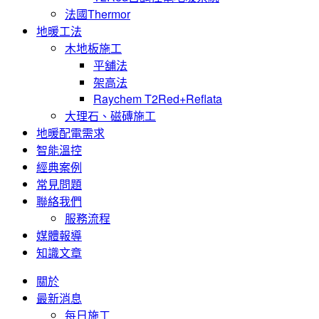
法國Thermor
地暖工法
木地板施工
平舖法
架高法
Raychem T2Red+Reflata
大理石、磁磚施工
地暖配電需求
智能溫控
經典案例
常見問題
聯絡我們
服務流程
媒體報導
知識文章
關於
最新消息
每日施工