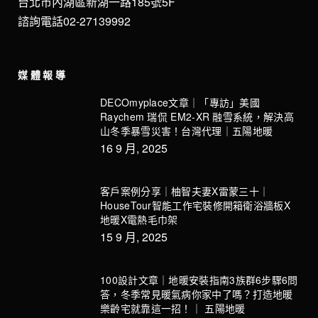
台北市內湖區新湖一路185號5F
諮詢電話02-27139992
媒體報導
DECOmyplace文章｜「專訪」美國
Raychem 瑞侃 EM2-XR 融雪系統，解決高
山冬季暴雪災害！台灣代理｜五陽地暖
16 9 月, 2025
客戶案例分享｜柚智夫妻X雷蒙三十｜
HouseTour智能工作宅裝修開箱衛浴牆板X
地暖X電熱毛巾架
15 9 月, 2025
100設計文章｜地暖安裝指南3族群6步驟6問
答，冬季常見暖氣病你家中了嗎？打造地暖
樂齡宅就靠這一招！｜ 五陽地暖