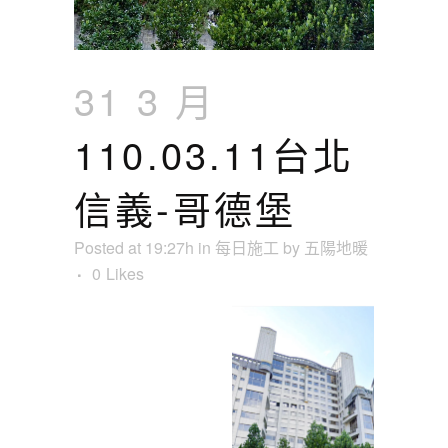
31 3 月
110.03.11台北
信義-哥德堡
Posted at 19:27h
in
每日施工
by
五陽地暖
0
Likes