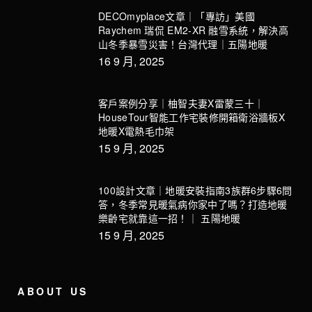
DECOmyplace文章｜「專訪」美國
Raychem 瑞侃 EM2-XR 融雪系統，解決高
山冬季暴雪災害！台灣代理｜五陽地暖
16 9 月, 2025
客戶案例分享｜柚智夫妻X雷蒙三十｜
HouseTour智能工作宅裝修開箱衛浴牆板X
地暖X電熱毛巾架
15 9 月, 2025
100設計文章｜地暖安裝指南3族群6步驟6問
答，冬季常見暖氣病你家中了嗎？打造地暖
樂齡宅就靠這一招！｜ 五陽地暖
15 9 月, 2025
ABOUT US