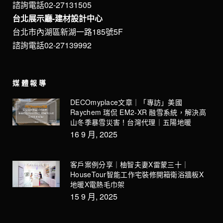
諮詢電話02-27131505
台北展示廳-建材設計中心
台北市內湖區新湖一路185號5F
諮詢電話02-27139992
媒體報導
DECOmyplace文章｜「專訪」美國
Raychem 瑞侃 EM2-XR 融雪系統，解決高
山冬季暴雪災害！台灣代理｜五陽地暖
16 9 月, 2025
客戶案例分享｜柚智夫妻X雷蒙三十｜
HouseTour智能工作宅裝修開箱衛浴牆板X
地暖X電熱毛巾架
15 9 月, 2025