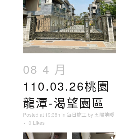
08 4 月
110.03.26桃園
龍潭-渴望園區
Posted at 19:38h
in
每日施工
by
五陽地暖
0
Likes