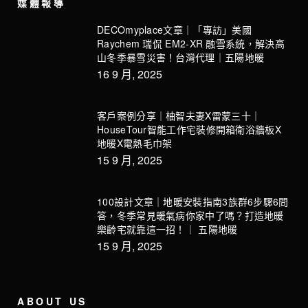
媒體報導
DECOmyplace文章｜「專訪」美國
Raychem 瑞侃 EM2-XR 融雪系統，解決高
山冬季暴雪災害！台灣代理｜五陽地暖
16 9 月, 2025
客戶案例分享｜柚智夫妻X雷蒙三十｜
HouseTour智能工作宅裝修開箱衛浴牆板X
地暖X電熱毛巾架
15 9 月, 2025
100設計文章｜地暖安裝指南3族群6步驟6問
答，冬季常見暖氣病你家中了嗎？打造地暖
樂齡宅就靠這一招！｜ 五陽地暖
15 9 月, 2025
ABOUT US