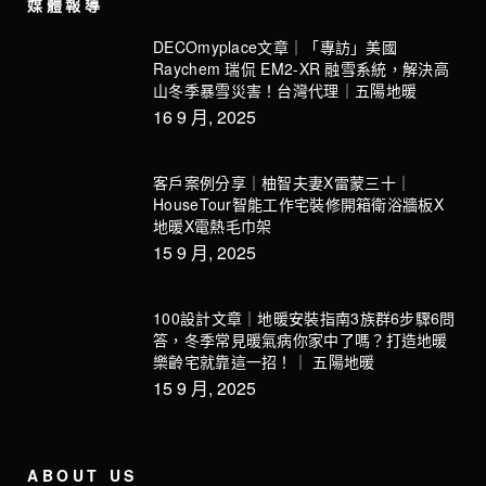
媒體報導
DECOmyplace文章｜「專訪」美國
Raychem 瑞侃 EM2-XR 融雪系統，解決高
山冬季暴雪災害！台灣代理｜五陽地暖
16 9 月, 2025
客戶案例分享｜柚智夫妻X雷蒙三十｜
HouseTour智能工作宅裝修開箱衛浴牆板X
地暖X電熱毛巾架
15 9 月, 2025
100設計文章｜地暖安裝指南3族群6步驟6問
答，冬季常見暖氣病你家中了嗎？打造地暖
樂齡宅就靠這一招！｜ 五陽地暖
15 9 月, 2025
ABOUT US