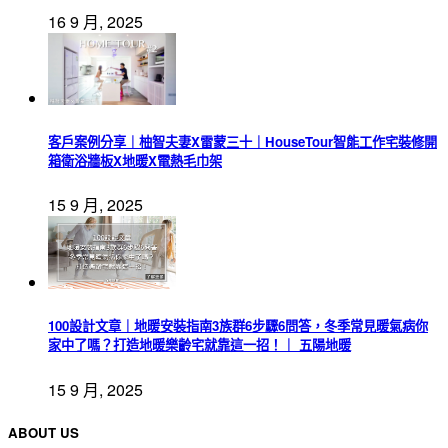
16 9 月, 2025
客戶案例分享｜柚智夫妻X雷蒙三十｜HouseTour智能工作宅裝修開
箱衛浴牆板X地暖X電熱毛巾架
15 9 月, 2025
100設計文章｜地暖安裝指南3族群6步驟6問答，冬季常見暖氣病你
家中了嗎？打造地暖樂齡宅就靠這一招！｜ 五陽地暖
15 9 月, 2025
ABOUT US