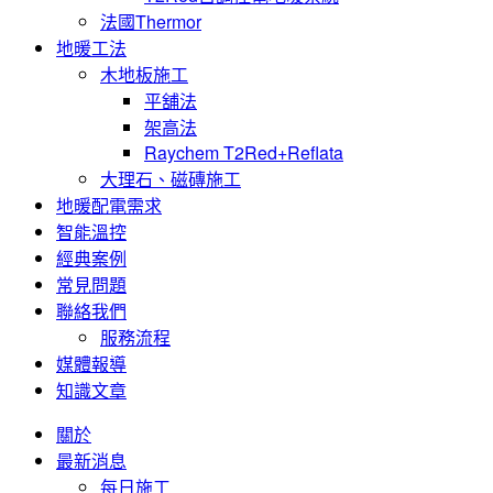
法國Thermor
地暖工法
木地板施工
平舖法
架高法
Raychem T2Red+Reflata
大理石、磁磚施工
地暖配電需求
智能溫控
經典案例
常見問題
聯絡我們
服務流程
媒體報導
知識文章
關於
最新消息
每日施工