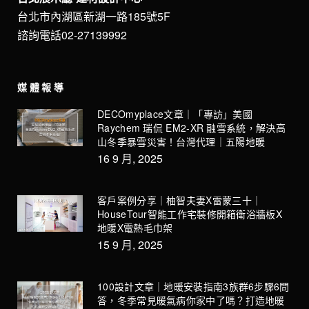
台北市內湖區新湖一路185號5F
諮詢電話02-27139992
媒體報導
DECOmyplace文章｜「專訪」美國
Raychem 瑞侃 EM2-XR 融雪系統，解決高
山冬季暴雪災害！台灣代理｜五陽地暖
16 9 月, 2025
客戶案例分享｜柚智夫妻X雷蒙三十｜
HouseTour智能工作宅裝修開箱衛浴牆板X
地暖X電熱毛巾架
15 9 月, 2025
100設計文章｜地暖安裝指南3族群6步驟6問
答，冬季常見暖氣病你家中了嗎？打造地暖