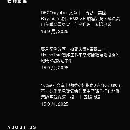
媒體報導
DECOmyplace文章｜「專訪」美國
Raychem 瑞侃 EM2-XR 融雪系統，解決高
山冬季暴雪災害！台灣代理｜五陽地暖
16 9 月, 2025
客戶案例分享｜柚智夫妻X雷蒙三十｜
HouseTour智能工作宅裝修開箱衛浴牆板X
地暖X電熱毛巾架
15 9 月, 2025
100設計文章｜地暖安裝指南3族群6步驟6問
答，冬季常見暖氣病你家中了嗎？打造地暖
樂齡宅就靠這一招！｜ 五陽地暖
15 9 月, 2025
ABOUT US