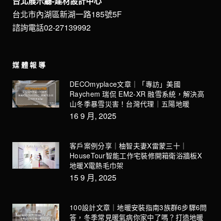
台北展示廳-建材設計中心
台北市內湖區新湖一路185號5F
諮詢電話02-27139992
媒體報導
DECOmyplace文章｜「專訪」美國
Raychem 瑞侃 EM2-XR 融雪系統，解決高
山冬季暴雪災害！台灣代理｜五陽地暖
16 9 月, 2025
客戶案例分享｜柚智夫妻X雷蒙三十｜
HouseTour智能工作宅裝修開箱衛浴牆板X
地暖X電熱毛巾架
15 9 月, 2025
100設計文章｜地暖安裝指南3族群6步驟6問
答，冬季常見暖氣病你家中了嗎？打造地暖