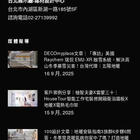
台北展示廳-建材設計中心
台北市內湖區新湖一路185號5F
諮詢電話02-27139992
媒體報導
DECOmyplace文章｜「專訪」美國
Raychem 瑞侃 EM2-XR 融雪系統，解決高
山冬季暴雪災害！台灣代理｜五陽地暖
16 9 月, 2025
客戶案例分享｜柚智夫妻X雷蒙三十｜
HouseTour智能工作宅裝修開箱衛浴牆板X
地暖X電熱毛巾架
15 9 月, 2025
100設計文章｜地暖安裝指南3族群6步驟6問
答，冬季常見暖氣病你家中了嗎？打造地暖