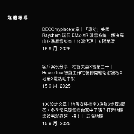
媒體報導
DECOmyplace文章｜「專訪」美國
Raychem 瑞侃 EM2-XR 融雪系統，解決高
山冬季暴雪災害！台灣代理｜五陽地暖
16 9 月, 2025
客戶案例分享｜柚智夫妻X雷蒙三十｜
HouseTour智能工作宅裝修開箱衛浴牆板X
地暖X電熱毛巾架
15 9 月, 2025
100設計文章｜地暖安裝指南3族群6步驟6問
答，冬季常見暖氣病你家中了嗎？打造地暖
樂齡宅就靠這一招！｜ 五陽地暖
15 9 月, 2025