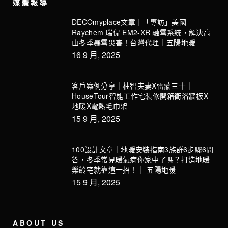
媒體報導
DECOmyplace文章｜「專訪」美國
Raychem 瑞侃 EM2-XR 融雪系統，解決高
山冬季暴雪災害！台灣代理｜五陽地暖
16 9 月, 2025
客戶案例分享｜柚智夫妻X雷蒙三十｜
HouseTour智能工作宅裝修開箱衛浴牆板X
地暖X電熱毛巾架
15 9 月, 2025
100設計文章｜地暖安裝指南3族群6步驟6問
答，冬季常見暖氣病你家中了嗎？打造地暖
樂齡宅就靠這一招！｜ 五陽地暖
15 9 月, 2025
ABOUT US