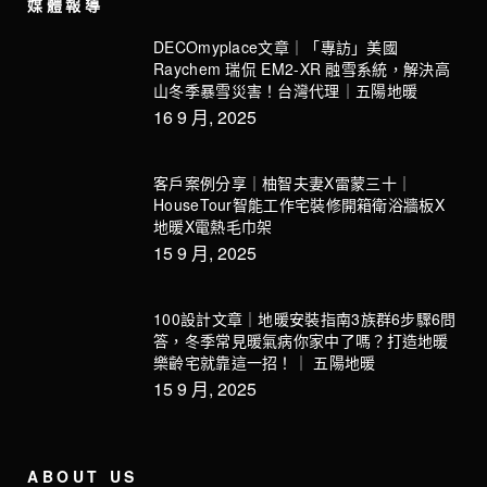
媒體報導
DECOmyplace文章｜「專訪」美國
Raychem 瑞侃 EM2-XR 融雪系統，解決高
山冬季暴雪災害！台灣代理｜五陽地暖
16 9 月, 2025
客戶案例分享｜柚智夫妻X雷蒙三十｜
HouseTour智能工作宅裝修開箱衛浴牆板X
地暖X電熱毛巾架
15 9 月, 2025
100設計文章｜地暖安裝指南3族群6步驟6問
答，冬季常見暖氣病你家中了嗎？打造地暖
樂齡宅就靠這一招！｜ 五陽地暖
15 9 月, 2025
ABOUT US