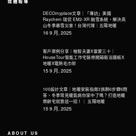
媒體報導
DECOmyplace文章｜「專訪」美國
Raychem 瑞侃 EM2-XR 融雪系統，解決高
山冬季暴雪災害！台灣代理｜五陽地暖
16 9 月, 2025
客戶案例分享｜柚智夫妻X雷蒙三十｜
HouseTour智能工作宅裝修開箱衛浴牆板X
地暖X電熱毛巾架
15 9 月, 2025
100設計文章｜地暖安裝指南3族群6步驟6問
答，冬季常見暖氣病你家中了嗎？打造地暖
樂齡宅就靠這一招！｜ 五陽地暖
15 9 月, 2025
ABOUT US