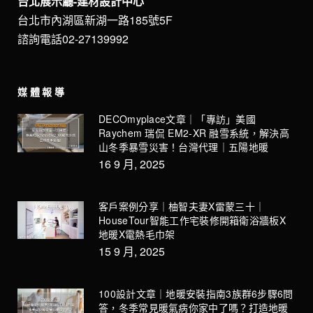
台北展示廳-建材設計中心
台北市內湖區新湖一路185號5F
諮詢電話02-27139992
媒體報導
DECOmyplace文章｜「專訪」美國
Raychem 瑞侃 EM2-XR 融雪系統，解決高
山冬季暴雪災害！台灣代理｜五陽地暖
16 9 月, 2025
客戶案例分享｜柚智夫妻X雷蒙三十｜
HouseTour智能工作宅裝修開箱衛浴牆板X
地暖X電熱毛巾架
15 9 月, 2025
100設計文章｜地暖安裝指南3族群6步驟6問
答，冬季常見暖氣病你家中了嗎？打造地暖