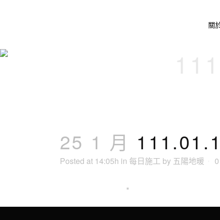
關
11
25 1 月
111.01
Posted at 14:05h
in
每日施工
by
五陽地暖
0