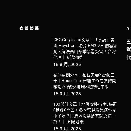
媒體報導
A
DECOmyplace文章｜「專訪」美
國 Raychem 瑞侃 EM2-XR 融雪系
統，解決高山冬季暴雪災害！台灣
代理｜五陽地暖
16 9 月, 2025
客戶案例分享｜柚智夫妻X雷蒙三
十｜HouseTour智能工作宅裝修開
箱衛浴牆板X地暖X電熱毛巾架
15 9 月, 2025
100設計文章｜地暖安裝指南3族群
6步驟6問答，冬季常見暖氣病你家
中了嗎？打造地暖樂齡宅就靠這一
招！｜ 五陽地暖
15 9 月, 2025