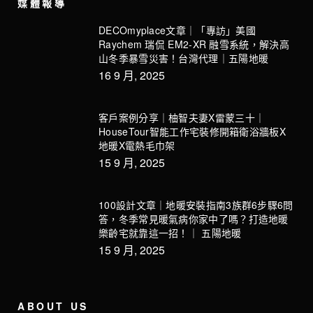
媒體報導
DECOmyplace文章｜「專訪」美國
Raychem 瑞侃 EM2-XR 融雪系統，解決高
山冬季暴雪災害！台灣代理｜五陽地暖
16 9 月, 2025
客戶案例分享｜柚智夫妻X雷蒙三十｜
HouseTour智能工作宅裝修開箱衛浴牆板X
地暖X電熱毛巾架
15 9 月, 2025
100設計文章｜地暖安裝指南3族群6步驟6問
答，冬季常見暖氣病你家中了嗎？打造地暖
樂齡宅就靠這一招！｜ 五陽地暖
15 9 月, 2025
ABOUT US