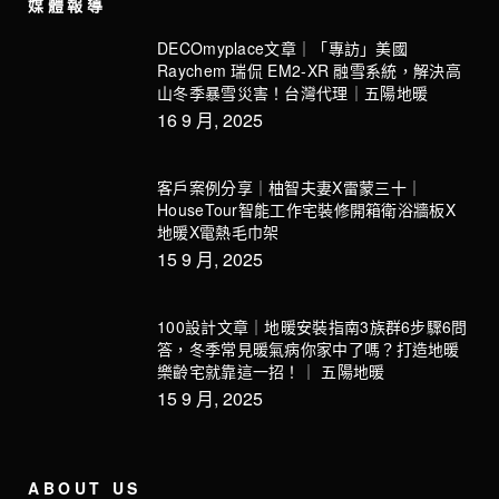
媒體報導
DECOmyplace文章｜「專訪」美國
Raychem 瑞侃 EM2-XR 融雪系統，解決高
山冬季暴雪災害！台灣代理｜五陽地暖
16 9 月, 2025
客戶案例分享｜柚智夫妻X雷蒙三十｜
HouseTour智能工作宅裝修開箱衛浴牆板X
地暖X電熱毛巾架
15 9 月, 2025
100設計文章｜地暖安裝指南3族群6步驟6問
答，冬季常見暖氣病你家中了嗎？打造地暖
樂齡宅就靠這一招！｜ 五陽地暖
15 9 月, 2025
ABOUT US