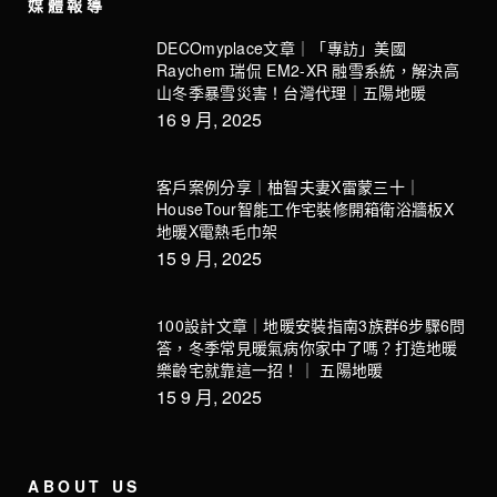
媒體報導
DECOmyplace文章｜「專訪」美國
Raychem 瑞侃 EM2-XR 融雪系統，解決高
山冬季暴雪災害！台灣代理｜五陽地暖
16 9 月, 2025
客戶案例分享｜柚智夫妻X雷蒙三十｜
HouseTour智能工作宅裝修開箱衛浴牆板X
地暖X電熱毛巾架
15 9 月, 2025
100設計文章｜地暖安裝指南3族群6步驟6問
答，冬季常見暖氣病你家中了嗎？打造地暖
樂齡宅就靠這一招！｜ 五陽地暖
15 9 月, 2025
ABOUT US