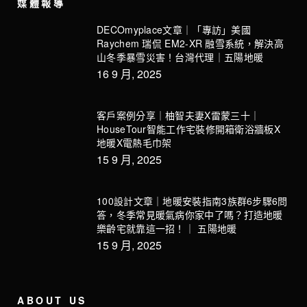
媒體報導
DECOmyplace文章｜「專訪」美國
Raychem 瑞侃 EM2-XR 融雪系統，解決高
山冬季暴雪災害！台灣代理｜五陽地暖
16 9 月, 2025
客戶案例分享｜柚智夫妻X雷蒙三十｜
HouseTour智能工作宅裝修開箱衛浴牆板X
地暖X電熱毛巾架
15 9 月, 2025
100設計文章｜地暖安裝指南3族群6步驟6問
答，冬季常見暖氣病你家中了嗎？打造地暖
樂齡宅就靠這一招！｜ 五陽地暖
15 9 月, 2025
ABOUT US