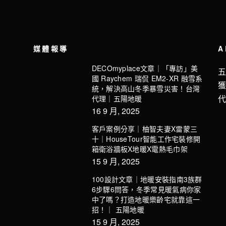
媒體報導
A
DECOmyplace文章｜「專訪」美
國 Raychem 瑞侃 EM2-XR 融雪系
統，解決高山冬季暴雪災害！台灣
代理｜五陽地暖
16 9 月, 2025
客戶案例分享｜柚智夫妻X雷蒙三
十｜HouseTour智能工作宅裝修開
箱衛浴牆板X地暖X電熱毛巾架
15 9 月, 2025
100設計文章｜地暖安裝指南3族群
6步驟6問答，冬季常見暖氣病你家
中了嗎？打造地暖樂齡宅就靠這一
招！｜ 五陽地暖
15 9 月, 2025