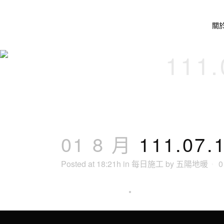
關
111
01 8 月
111.0
Posted at 18:21h
in
每日施工
by
五陽地暖
0