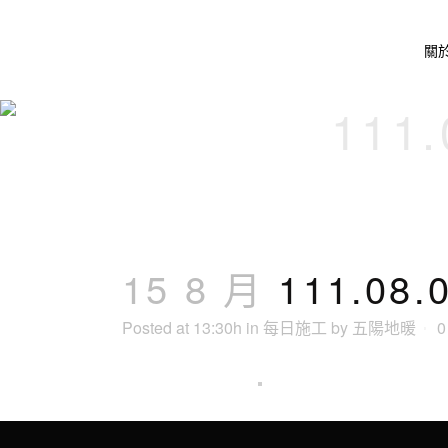
關
111
15 8 月
111.0
Posted at 13:30h
in
每日施工
by
五陽地暖
0