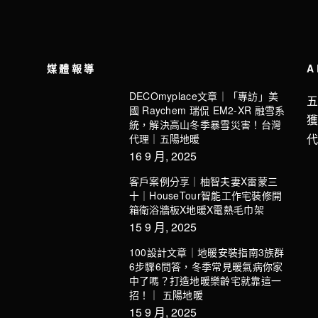
媒體報導
A
DECOmyplace文章｜「專訪」美
國 Raychem 瑞侃 EM2-XR 融雪系
統，解決高山冬季暴雪災害！台灣
代理｜五陽地暖
16 9 月, 2025
客戶案例分享｜柚智夫妻X雷蒙三
十｜HouseTour智能工作宅裝修開
箱衛浴牆板X地暖X電熱毛巾架
15 9 月, 2025
100設計文章｜地暖安裝指南3族群
6步驟6問答，冬季常見暖氣病你家
中了嗎？打造地暖樂齡宅就靠這一
招！｜ 五陽地暖
15 9 月, 2025