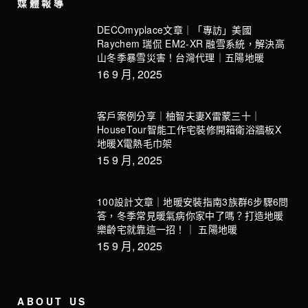
媒體報導
DECOmyplace文章｜「專訪」美國
Raychem 瑞侃 EM2-XR 融雪系統，解決高
山冬季暴雪災害！台灣代理｜五陽地暖
16 9 月, 2025
客戶案例分享｜柚智夫妻X雷蒙三十｜
HouseTour智能工作宅裝修開箱衛浴牆板X
地暖X電熱毛巾架
15 9 月, 2025
100設計文章｜地暖安裝指南3族群6步驟6問
答，冬季常見暖氣病你家中了嗎？打造地暖
樂齡宅就靠這一招！｜ 五陽地暖
15 9 月, 2025
ABOUT US