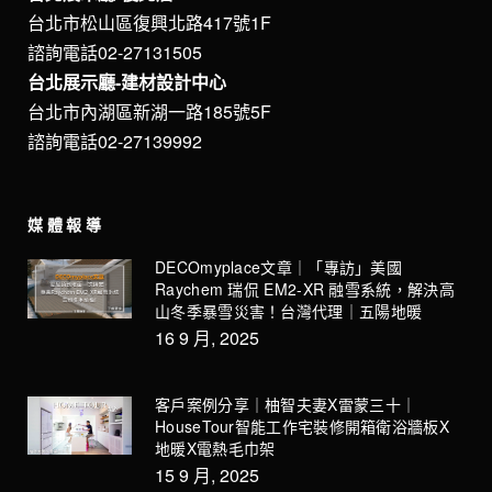
台北市松山區復興北路417號1F
諮詢電話02-27131505
台北展示廳-建材設計中心
台北市內湖區新湖一路185號5F
諮詢電話02-27139992
媒體報導
DECOmyplace文章｜「專訪」美國
Raychem 瑞侃 EM2-XR 融雪系統，解決高
山冬季暴雪災害！台灣代理｜五陽地暖
16 9 月, 2025
客戶案例分享｜柚智夫妻X雷蒙三十｜
HouseTour智能工作宅裝修開箱衛浴牆板X
地暖X電熱毛巾架
15 9 月, 2025