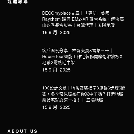
媒體報導
DECOmyplace文章｜「專訪」美國
Raychem 瑞侃 EM2-XR 融雪系統，解決高
山冬季暴雪災害！台灣代理｜五陽地暖
16 9 月, 2025
客戶案例分享｜柚智夫妻X雷蒙三十｜
HouseTour智能工作宅裝修開箱衛浴牆板X
地暖X電熱毛巾架
15 9 月, 2025
100設計文章｜地暖安裝指南3族群6步驟6問
答，冬季常見暖氣病你家中了嗎？打造地暖
樂齡宅就靠這一招！｜ 五陽地暖
15 9 月, 2025
ABOUT US