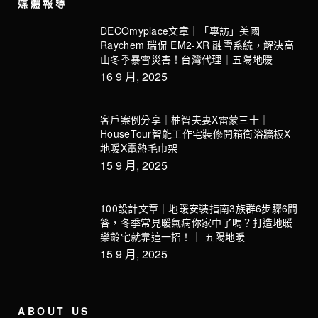
媒體報導
DECOmyplace文章｜「專訪」美國
Raychem 瑞侃 EM2-XR 融雪系統，解決高
山冬季暴雪災害！台灣代理｜五陽地暖
16 9 月, 2025
客戶案例分享｜柚智夫妻X雷蒙三十｜
HouseTour智能工作宅裝修開箱衛浴牆板X
地暖X電熱毛巾架
15 9 月, 2025
100設計文章｜地暖安裝指南3族群6步驟6問
答，冬季常見暖氣病你家中了嗎？打造地暖
樂齡宅就靠這一招！｜ 五陽地暖
15 9 月, 2025
ABOUT US