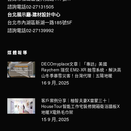
諮詢電話02-27131505
台北展示廳-建材設計中心
台北市內湖區新湖一路185號5F
諮詢電話02-27139992
媒體報導
DECOmyplace文章｜「專訪」美國
Raychem 瑞侃 EM2-XR 融雪系統，解決高
山冬季暴雪災害！台灣代理｜五陽地暖
16 9 月, 2025
客戶案例分享｜柚智夫妻X雷蒙三十｜
HouseTour智能工作宅裝修開箱衛浴牆板X
地暖X電熱毛巾架
15 9 月, 2025