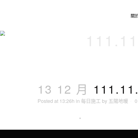
關
111.
13 12 月
111.
Posted at 13:26h
in
每日施工
by
五陽地暖
0