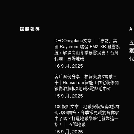
媒體報導
A
DECOmyplace文章｜「專訪」美
國 Raychem 瑞侃 EM2-XR 融雪系
統，解決高山冬季暴雪災害！台灣
代理｜五陽地暖
16 9 月, 2025
客戶案例分享｜柚智夫妻X雷蒙三
十｜HouseTour智能工作宅裝修開
箱衛浴牆板X地暖X電熱毛巾架
15 9 月, 2025
100設計文章｜地暖安裝指南3族群
6步驟6問答，冬季常見暖氣病你家
中了嗎？打造地暖樂齡宅就靠這一
招！｜ 五陽地暖
15 9 月, 2025