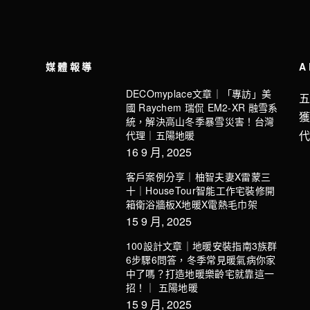
媒體報導
A
DECOmyplace文章｜「專訪」美
國 Raychem 瑞侃 EM2-XR 融雪系
統，解決高山冬季暴雪災害！台灣
代理｜五陽地暖
16 9 月, 2025
客戶案例分享｜柚智夫妻X雷蒙三
十｜HouseTour智能工作宅裝修開
箱衛浴牆板X地暖X電熱毛巾架
15 9 月, 2025
100設計文章｜地暖安裝指南3族群
6步驟6問答，冬季常見暖氣病你家
中了嗎？打造地暖樂齡宅就靠這一
招！｜ 五陽地暖
15 9 月, 2025