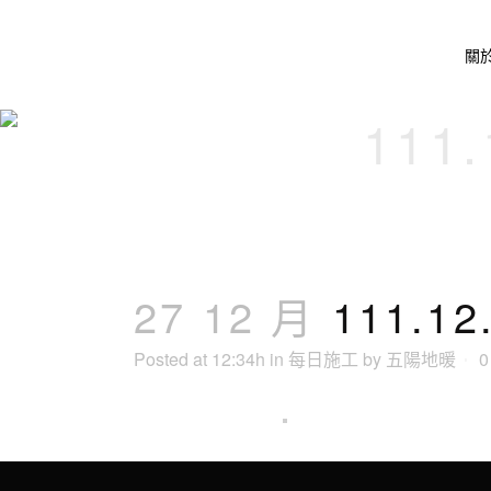
關
111
27 12 月
111.1
Posted at 12:34h
in
每日施工
by
五陽地暖
0